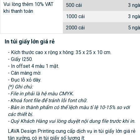
Vui lòng thêm 10% VAT
500 cái
3 ngà
khi thanh toán
1000 cái
3 ngà
2000 cái
5 ngà
In túi giấy lớn giá rẻ
- Kích thước cao x rộng x hông: 35 x 25 x 10 cm.
- Giấy I250.
- In offset 4 màu 1 mặt.
- Cán màng mờ.
- Đục lỗ xỏ dây.
(*) Ghi chú:
- File in phải là hệ màu CMYK.
- Khoá font file để tránh lỗi font chữ.
- Bản in thành phẩm có thể lệch màu tỉ lệ 10-15% so với
các thiết bị.
- Quý Khách Hàng vui lòng duyệt nội dung file trước khi in.
LAVA Design Printing cung cấp dịch vụ in túi giấy lớn giá rẻ
tận xưởng, có in túi giấy số lượng ít: