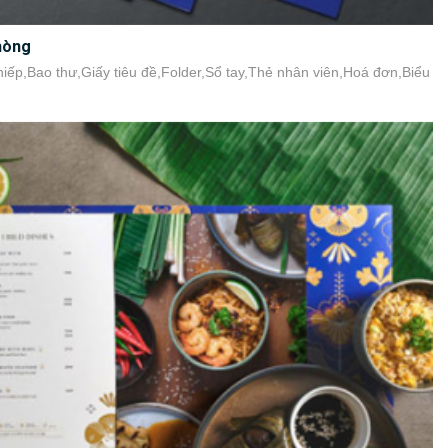
phòng
iếp,Bao thư,Giấy tiêu đề,Folder,Sổ tay,Thẻ nhân viên,Hoá đơn,Biểu